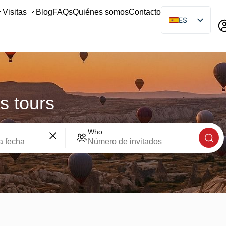
Visitas
Blog
FAQs
Quiénes somos
Contacto
ES
EN
ID
s tours
Who