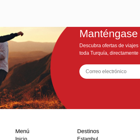
Manténgase i
Descubra ofertas de viajes 
toda Turquía, directamente
Menú
Destinos
Inicio
Estambul