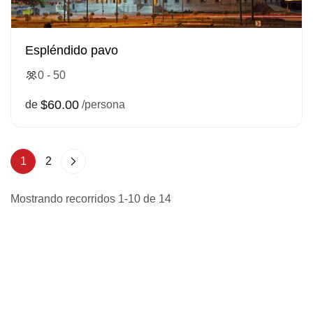
Espléndido pavo
0 - 50
$60.00
de
/persona
1
2
Mostrando recorridos 1-10 de 14
Póngase en contacto
Nos encanta charlar
sobre sus planes de